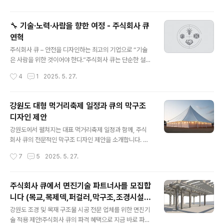
에 직접적인 위협이 될 수 있..
다양한 공간의 가치를 높이고 있습니다.특히, 최근 주목받
고 있는 막구조 퍼걸러 디자인은 안전성과 심미성, 다목적
🔧 기술·노력·사람을 향한 여정 - 주식회사 큐
성을 모두 갖춘 제품으로 각광받고 있으며, 도심 공원, 놀이
연혁
터, 관광지, 공공시설 등 다양한 장소에서 그 가치를 인정받
글 내용
고 있습니다. 🌟 막구조 퍼걸러란? 그리고 왜 필요한가요?
주식회사 큐 – 안전을 디자인하는 최고의 기업으로 “기술
✔️ 단순한 그늘막을 넘어선 복합공간 솔루션막구조 퍼걸러
은 사람을 위한 것이어야 한다.”주식회사 큐는 단순한 설비
는 텐션 구조막(Membrane Structure)을 활용한 지붕
기업이 아닌, 공공의 안전과 가치 있는 공간을 창조하는 디
작성시간
4
1
2025. 5. 27.
구조물로, 일반적인 목재나 철재 퍼걸러보다 자유로운 곡
자인 전문 기업입니다.끊임없는 연구개발(R&D), 사람 중
선 디자인과 탁월한 ..
심의 사고, 현장 밀착형 기술로, 우리는 더 나은 일상을 설
계합니다.🏢 주식회사 큐는 어떤 회사인가?회사명: 주식회
강원도 대형 먹거리축제 일정과 큐의 막구조
사 큐 (Q Co., Ltd.)설립연도: 2003년 (오리코 창립) →
디자인 제안
2006년 법인 설립주요사업: 막구조물, 놀이시설, 조경구
글 내용
조물, 공공디자인본사 위치: 강원도 철원군 김화읍홈페이
강원도에서 펼쳐지는 대표 먹거리축제 일정과 함께, 주식
지: https://q22.co.kr 조경시설물 - 주식회사 큐 - 면진
회사 큐의 전문적인 막구조 디자인 제안을 소개합니다. 지
(지진) 화재(대피),어린이놀이터,조합놀이대,야외운동기구,
역경제를 살리고 관광객의 만족도를 높이는 대형 축제에
작성시간
7
5
2025. 5. 27.
부스조경시설물 - 주식회사 큐 - 지진(면진), 화재(..
는, 안전하고 시선을 사로잡는 축제장 구조물 디자인이 무
엇보다 중요합니다.✅ 강원도 주요 먹거리축제, 대표문화
축제강원도 먹거리축제 일정 총정리! 춘천 닭갈비, 속초 오
주식회사 큐에서 면진기술 파트너사를 모집합
징어, 강릉 커피축제 등 대표 축제 소개와 함께, 주식회사
니다 (목교,목제덱,퍼걸러,막구조,조경시설
큐의 창의적이고 안전한 축제장 막구조 디자인 제안을 확
글 내용
물)
인해보세요. 🎉 2025년 강원도 먹거리축제 주요 일정1.
강원도 조경 및 목재 구조물 시공 전문 업체를 위한 면진기
춘천 닭갈비 & 막국수 축제 (2025년 6월 예정)장소: 춘천
술 적용 제안!주식회사 큐의 파격 혜택으로 지금 바로 파트