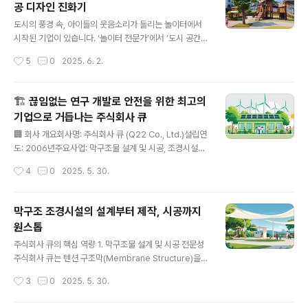
공 디자인 진화기
신속 대응이 중요합니다.동영상 속 혁신기술의 핵심 - 스마
글 내용
트 면진기술동영상에서 소개된 주식회사 큐(Q)의 스마트
도시의 풍경 속, 아이들의 웃음소리가 들리는 놀이터에서
면진기술은 강력한 지진 충격에서도 건축물의 안정성을 유
시작된 기업이 있습니다. ‘놀이터 전문가’에서 ‘도시 공간을
지하는 최첨단 기술입니다.면진기술 핵심 특징🌊 자동 진
공공시설물로 창조하는 디자인제조회사’로, 주식회사 큐는
작성시간
5
0
2025. 6. 2.
동 흡수 시스템: 지진 발생 시 구조물의 흔들림을 효과적으
지난 22여 년간 눈에 보이는 구조물뿐 아니라, 보이지 않
로 감소시킵니다.♻️ 자동 복원 ..
는 안전과 도시 철학을 함께 디자인해온 기업입니다. 시작
은 ‘조합놀이대’… 아이들의 안전한 웃음을 위해 2013년도
🏗️ 끊임없는 연구 개발로 안전을 위한 최고의
조합놀이대 조달청 계약이행 실적 1위를 차지하며 급부상
기업으로 거듭나는 주식회사 큐
한 놀이시설 전문 기업이었습니다.당시 큐는 단순히 놀이
글 내용
터를 설치하는 것이 아니라, ‘놀이를 통해 공간과 사람을 연
🏢 회사 개요회사명: 주식회사 큐 (Q22 Co., Ltd.)설립연
결하는 디자인’을 고민했습니다.“아이들이 안전하게 뛰어
도: 2006년주요사업: 막구조물 설계 및 시공, 조경시설물
놀 수 있는 곳, 부모가 믿고 앉아 쉴 수 있는 공간, 도시가 자
제작, 공공디자인 개발홈페이지: https://q22.co.kr 조경
작성시간
4
0
2025. 5. 30.
랑할 수 있는 조형물”그것이 Q의 출발이었습니다. 구조물
시설물 - 주식회사 큐 - 면진(지진) 화재(대피),어린이놀이
을 넘어 구조(構造)를 ..
터,조합놀이대,야외운동기구, 부스조경시설물 - 주식회사
큐 - 지진(면진), 화재(대피),어린이놀이터,조합놀이대,야
막구조 조경시설의 설계부터 제작, 시공까지
외운동기구, 부스,컨테이너,정자q22.co.kr🕰️ 연혁 및 주
원스톱
요 이정표📈 10년 이상 누적된 R&D 투자 비율 지속 상승
글 내용
🧠 전문 기술 인력 80% 이상 보유 (구조/건축/산업디자인
주식회사 큐의 핵심 역량 1. 막구조물 설계 및 시공 전문성
등)🔧 지속가능한 구조 설계와 탄소 저감 기술 개발🌍 국
주식회사 큐는 텐션 구조막(Membrane Structure)을
내외 10건 이상의 프로젝트에 안전기술 적용 완료🛠️ 보유
활용한 막구조물 설계와 시공에 특화되어 있습니다. 이러
작성시간
3
0
2025. 5. 30.
자격 및 인증건설업 등록증: 조경..
한 막구조물은 자유로운 곡선 디자인과 탁월한 구조적 안
정성을 제공하여 도심 공원, 놀이터, 관광지, 공공시설 등