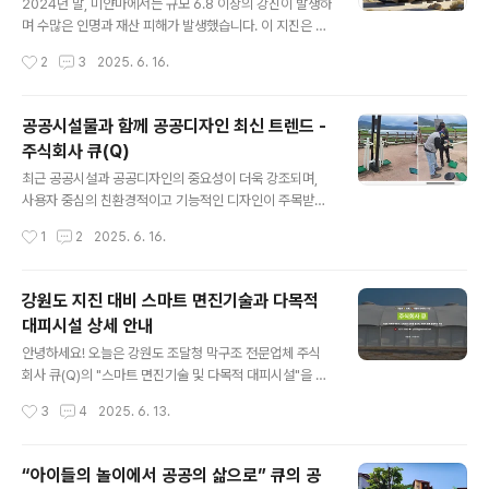
기도 ○○공원**에 **목재 퍼걸러**를 시공했습니다. 디
2024년 말, 미얀마에서는 규모 6.8 이상의 강진이 발생하
자인은 자연과 잘 어우러지도록 목재 라운드형으로 제작되
며 수많은 인명과 재산 피해가 발생했습니다. 이 지진은 도
었으며, 내구성도 뛰어납니다. ## ✅ 퍼걸러란? 퍼걸러(P
심과 농촌을 가리지 않고 건축물 붕괴, 통신 두절, 긴급 구
작성시간
2
3
2025. 6. 16.
ergola)는 지붕 없는 구조물로, 햇빛을 적당히 차단하며 ..
조 지연 등 다방면에서 국가적 위기를 초래했습니다. 오늘
은 이 미얀마 지진의 실태와, 세계적으로 이를 어떻게 기술
과 시설물로 대응하고 있는지, 그리고 국내에서는 어떤 역
공공시설물과 함께 공공디자인 최신 트렌드 -
할을 하고 있는지 알아보겠습니다. 🧭 미얀마 지진의 충격
주식회사 큐(Q)
– 피해 현황 요약지진 규모: 리히터 규모 6.8피해지역: 만
글 내용
달레이, 바간(Bagan) 등 주요 문화유산 도시 포함인명 피
최근 공공시설과 공공디자인의 중요성이 더욱 강조되며,
해: 수천 명의 사망 및 부상자 발생주요 피해:벽돌 건축물과
사용자 중심의 친환경적이고 기능적인 디자인이 주목받고
목조 건물의 대규모 붕괴전력 및 통신망 마비응급 의료시
있습니다. 이러한 공공디자인의 변화와 발전의 중심에 강
작성시간
1
2
2025. 6. 16.
설 부족🏗️ 세계가 주목하는 ‘지진 대응 기술’과 대피 인프
원시설물 전문기업인 주식회사 큐(Q)가 있습니다. 공공시
라세계 곳곳..
설과 공공디자인 트렌드2025년 공공디자인의 최신 트렌
드는 지속가능성, 친환경성, 사용자 친화성입니다. 공공시
강원도 지진 대비 스마트 면진기술과 다목적
설물은 단순히 기능적인 요소를 넘어서 지역과의 조화, 심
대피시설 상세 안내
미적 만족감까지 고려해야 합니다. 특히 강원지역의 특색
글 내용
을 살린 시설물이 주목받으며, 지역 정체성을 강화하는 디
안녕하세요! 오늘은 강원도 조달청 막구조 전문업체 주식
자인이 중요합니다.친환경 소재 활용: 지속가능한 소재와
회사 큐(Q)의 "스마트 면진기술 및 다목적 대피시설"을 소
친환경 기술의 활용이 증가하며, 주식회사 큐는 이를 선도
개합니다. 이 포스팅을 통해 강원도 지진 대응의 미래를 만
작성시간
3
4
2025. 6. 13.
하고 있습니다.사용자 중심 설계: 다양한 연령층과 장애인
나보세요! 강원도 지진 위험과 스마트 대피시설 필요성강
등 모두가 편리하게 이용할 수 있도록 유니버설 디자인을..
원도는 최근 몇 년간 지진 빈도가 증가하고 있어 효과적인
지진 대비가 절실합니다. 특히 속초, 강릉, 동해 등 해안 지
“아이들의 놀이에서 공공의 삶으로” 큐의 공
역과 평창, 정선 등의 산악 지역은 지진 발생 시 접근성과