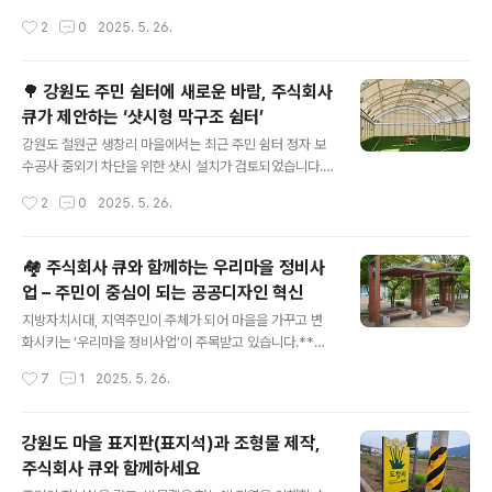
송암스포츠타운 일대특징: 춘천 대표 먹거리인 닭갈비와
너가 되어보세요 강원도 목교·목제덱·퍼걸러·막구조·조경
작성시간
2
0
2025. 5. 26.
막국수를 주제로 한 축제로, 지역 상인들과 관광객이 함께
시설물·놀이터에 면진기술을 적용할 파격적인 조건으로 함
어울립니다.주요 행사: 시식 부스, ..
께할 파트너사를 모집합니다. 🔍 지금, 왜 ‘면진기술’이 필
요한가요?최근 국내외를 막론하고 잦은 지진과 자연재해
🌳 강원도 주민 쉼터에 새로운 바람, 주식회사
로 인해 건축물의 안전성 확보가 그 어느 때보다 중요해졌
큐가 제안하는 ‘샷시형 막구조 쉼터’
습니다. 특히 목제 구조물은 자연미와 친환경성이 뛰어나
글 내용
지만 지진에 취약한 단점이 존재합니다.이제는 단순히 예
강원도 철원군 생창리 마을에서는 최근 주민 쉼터 정자 보
쁜 조경시설이나 디자인만으로는 부족합니다.안전과 내구
수공사 중외기 차단을 위한 샷시 설치가 검토되었습니다.
성까지 고려한 구조 설계가 필수입니다. 🏗️ 주식회사 큐의
단순히 나무 구조물로 된 정자에서 벗어나, 주민의 안전과
작성시간
2
0
2025. 5. 26.
독자적인 면진기술 소개주식회사 큐는 국내 최초로 경량
편의성을 높이기 위한새로운 설계가 필요해진 것입니다.
목구조 및 야외 구조물에 특화된 면진기술을 개발한..
👉 **주식회사 큐(Q22.co.kr)**는 이러한 흐름에 맞춰,
기존 퍼걸러(Pergola), 막구조 쉘터, 공공디자인 쉼터에
🏘️ 주식회사 큐와 함께하는 우리마을 정비사
샷시 또는 스크린도어를 적용한 신개념 마을형 쉼터 디자
업 – 주민이 중심이 되는 공공디자인 혁신
인을 제안합니다. 샷시가 적용된 정자, 왜 필요할까요?강원
글 내용
도 지역은 여름철에는 장마와 태풍, 겨울에는 폭설과 한파
지방자치시대, 지역주민이 주체가 되어 마을을 가꾸고 변
가 잦습니다.기존 개방형 쉼터는 다음과 같은 한계가 있습
화시키는 ‘우리마을 정비사업’이 주목받고 있습니다.**주
니다:❌ 비·눈의 유입으로 쉼터 이용이 제한됨❌ 강풍, 야생
식회사 큐(Q)**는 공공디자인 전문기업으로서, 전국 각지
작성시간
7
1
2025. 5. 26.
동물, 미세먼지에 취약❌ 야간이나 겨울철 체감온도 급강하
의 마을표지판, 안내판, 쉘터, 퍼걸러 등의 설치 및 개선을
🟢 이에 따라, **외부 차단..
통해지속가능한 마을환경 개선에 기여하고 있습니다. ✔️
우리마을 정비사업이란?‘우리마을 정비사업’은 주민자치
강원도 마을 표지판(표지석)과 조형물 제작,
위원회 또는 마을협의체가 중심이 되어노후화된 시설물을
주식회사 큐와 함께하세요
정비하고, 마을 고유의 정체성을 살리는 프로젝트입니다.
글 내용