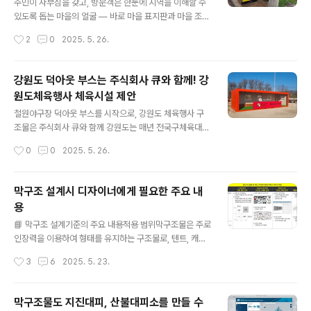
공공성과 지역성을 동시에 고려해 주민 생활환경을 개선하
주민이 자부심을 갖고, 방문객은 한눈에 지역을 이해할 수
고, 공동체 의식을 강화하는 데 목적이 있습니다. 🏗️ 주식
있도록 돕는 마을의 얼굴 — 바로 마을 표지판과 마을 조형
회사 큐가 제안하는 정비 항목정비 항목주요 내용🛑 마을
물입니다. 최근 철원군 갈말읍과 김화읍 마을표지판 프로
작성시간
2
0
2025. 5. 26.
표지판지역 상징·역사·지도 등이 포함된 디자인형 안내판
젝트를 통해 주식회사 큐는 공공디자인 전문기업으로서 현
📌 마을게시판주민 공지 및 알림용 내구성 강화..
장에 최적화된 솔루션을 제공했습니다.📌 강원도형 마을표
지판, 왜 주식회사 큐일까요?디자인 맞춤: 지역 역사, 자연,
강원도 덕아웃 부스는 주식회사 큐와 함께! 강
상징을 반영한 감각적인 공공디자인내구성 우수: 야외 설
원도체육행사 체육시설 제안
치에 최적화된 내후성 자재 사용시공 편의: 현장 실측 기반
글 내용
제작, 신속한 설치지자체 조달 가능: 조달청 등록업체로 예
철원야구장 덕아웃 부스를 시작으로, 강원도 체육행사 구
산 집행 편리사후관리 확실: 유지보수 및 A/S 체계 확보📍
조물은 주식회사 큐와 함께 강원도는 매년 전국구체육대
활용처 및 제안 대상강원도 각 시군 마을표지판도시재생지
회, 생활체육리그, 스포츠클럽활동 등 다채로운 지역별 체
작성시간
0
0
2025. 5. 26.
역 안내판면사무소 및 행정복지센터 주변 게시판농촌중심
육행사가 열립니다. 하지만 부대시설과 체육행사시설, 야
지 활성화 지역관광지 마을 안내·설..
외경기장, 덕아웃과 선수대기공간이 미비한 경우가 많습니
다.전국규모 국제대회가 열리는 강원도는 매년 18개 시군
막구조 설계시 디자이너에게 필요한 주요 내
에서 다양한 생활체육대회, 스포츠클럽 리그, 체육행사, 잼
용
버리, 야영대회의 성공적인 개최를 위해 경기장의 기본 인
글 내용
프라 외에도 선수 보호, 심판 대기, 응급쉼터 등 부대시설
📘 막구조 설계기준의 주요 내용적용 범위막구조물은 주로
부족은 여전히 과제로 남아있습니다. 👉주식회사 큐는 다
인장력을 이용하여 형태를 유지하는 구조물로, 텐트, 캐노
양한 설치경험과 직접생산 설비시설을 갖춘 스마트공장으
피, 돔형 구조물 등에 적용됩니다.재료 기준사용되는 막재
작성시간
3
6
2025. 5. 23.
로 관급영업과 납품 상담이 가능합니다. 🏟 철원야구장 홈·
는 인장강도, 내후성, 내화성 등을 고려하여 선정되어야 하
원정 덕아웃 부스 사례사이즈: 6m × 2.5m ×..
며, KS 규격에 적합한 재료를 사용해야 합니다.구조 해석
및 설계막구조물은 비선형 거동을 보이므로, 형상 안정화(F
막구조물도 지진대피, 산불대피소를 만들 수
orm-Finding) 해석이 필요합니다.설계 시에는 사용하중,