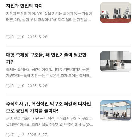
다양한 장소에서 활용되고 있습니다. 특히, 퍼걸러, 정자,
지진과 면진의 차이
원두막 등 다양한 형태의 막구조물을 통해 공간의 미적 가
글 내용
지진과 면진의 차이: 우리 집을 지키는 보이지 않는 기술여
치와 기능성을 동시에 만족시키고 있습니다. 2. 조경시설
러분, 매일 같이 우리 땅속에서 '쿵' 하고 울리는 지진을 느
물 및 놀이시설물 제작큐는 조합놀이대, 흔들놀이기구, 그
끼고 계신가요? 사실은 대부분 못 느낄 정도의 작은 규모지
네, 시소, 트램펄린 등 어린이 놀이시설물과 야외운동기구,
만, 위험은 늘 가까이 있습니다.안녕하세요, 여러분! 오늘도
벤치, 플랜트(화분), 디자인 울타리 등 다양한 조경시설물
작성시간
8
0
2025. 5. 28.
평범한 하루를 보내고 계시겠지만 사실은 그렇지 않았답니
을 제작합니다. 이러한 제품들은 유해물질 해독, 정전기 방
다. 2025년 5월 28일 오후 4시 20분, 전북 무주군 동남
지, 항균력 99.9%..
동쪽 10km 지역에서 0.9 규모의 지진이 발생했어요. 진도
대형 축제장 구조물, 왜 면진기술이 필요한
1도 채 안 되는 미세한 흔들림이라 체감은 못 하셨겠지만
가?
요. 저는 그 소식을 뉴스에서 접하고, 또 한 번 생각하게 되
글 내용
었어요. 자동차는 사고에 대비해서 보험이라도 드는데, 지
축제는 즐거움의 공간이어야 합니다.하지만 예기치 못한
진에는 우리는 어떤 준비를 하고 있을까요? 그래서 오늘은
자연재해—특히 지진—는 수많은 인파가 모이는 축제장에
‘지진과 면진의 차이’에 대해 이야기해보려고 해요.목차지
서 큰 피해로 이어질 수 있습니다.주식회사 큐는 안전을 최
작성시간
8
0
2025. 5. 28.
진이란 무엇..
우선으로 고려한 구조물 디자인을 위해, **면진기술(Bas
e Isolation System)**의 도입을 제안합니다.🛡️ 면진기
술이란?면진기술은 지진 발생 시 건축물에 직접 전달되는
주식회사 큐, 혁신적인 막구조 퍼걸러 디자인
진동 에너지를 차단하거나 흡수해주는 기술입니다.건물과
으로 공간의 가치를 높이다!
기초 사이에 **면진장치(면진 베어링, 감쇠장치 등)**를
글 내용
설치해 지진파를 걸러내거나 진폭을 줄여주는 구조적 해법
✅ 자연과 기술이 만난 공간 혁신, 주식회사 큐의 막구조 퍼
입니다. 지진 면진장치 Q-WB 시리즈 - 주식회사 큐 면진
걸러안녕하세요. 조경시설물 전문기업 **주식회사 큐(Q)
시스템목교와 같은 시설물은 지진에 무방비로 노출시, 이
**입니다. 저희는 국민의 건강한 삶과 안전, 운동의 즐거움
작성시간
7
2
2025. 5. 27.
용자가 물에 빠지거나, 떨어져 낙상하는 등의 생명과 건강
을 추구하며, 친환경적이고 기능적인 조경시설물을 통해