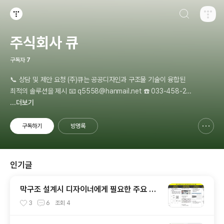
검색하기
티스토리
주식회사 큐
구독자
7
📞 상담 및 제안 요청 (주)큐는 공공디자인과 구조물 기술이 융합된
최적의 솔루션을 제시 📧 q5558@hanmail.net ☎️ 033-458-231
3 🌐 q22.co.kr 💬 구조물 시공 전문성 디자인 + 기술 + 시공 원스톱
...더보기
조달청 나라장터 등록 지자체·관공서 수요 맞춤 제안
구독하기
방명록
신고하기 레이어
열기
인기글
막구조 설계시 디자이너에게 필요한 주요 내
용
3
6
조회
4