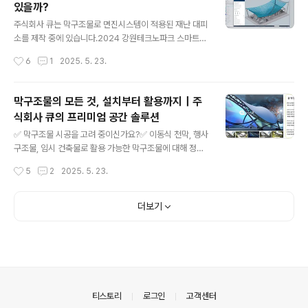
있을까?
풍하중, 적설하중 등을 고려하여 구조해석을 수행해야 합
글 내용
니다.시공 및 유지관리시공 시에는 설계도서에 따라 정확
주식회사 큐는 막구조물로 면진시스템이 적용된 재난 대피
하게 설치되어야 하며, 사용 중에는 정기적인 점검과 유지
소를 제작 중에 있습니다.2024 강원테크노파크 스마트공
관리가 필요합니다.🧮 구조계산의 기본 절차형상 안정화(F
장 도입 후 2025년 실생산에 적용2025 강원디자인진흥
작성시간
6
1
2025. 5. 23.
orm-Finding)막구조물의 초기 형상을 결정하는 과정으
원 비즈니스모델사업으로 재난 대피소 디자인 및 제작 막
로, 인장력의 균형을 고려하..
구조물로 재난 대피소를 만들 수 있을까? 고려했을 때 필요
한 부분들입니다.1. 몇명까지 대피할 수 있는지2. 평상시에
막구조물의 모든 것, 설치부터 활용까지｜주
다목적으로 활용할 수 있는지3. 산불과 지진을 피할 수 있
식회사 큐의 프리미엄 공간 솔루션
는 안전한 디자인4. 이동성이 용이하고 재설치가 가능한지
글 내용
5. 직접생산을 통해 제품이 꾸준히 개발되고 업그레이드
✅ 막구조물 시공을 고려 중이신가요?✅ 이동식 천막, 행사
될 수 있는지 주식회사 큐는 2003년 개인사업자로 시작해
구조물, 임시 건축물로 활용 가능한 막구조물에 대해 정확
2006년 주식회사로 창사이래 20년 동안 꾸준히 성장해
히 알고 싶으신가요?✅ 신뢰할 수 있는 막구조물 전문 업체
작성시간
5
2
2025. 5. 23.
온 조경시설물, 막구조물, 야외운동기구, 놀이시설 전문회
를 찾고 계시다면, 지금 이 포스팅을 주목해주세요! 안녕하
사입니다. 현재는 직접생산의 노..
세요. 막구조물 전문 시공기업, 주식회사 큐 관공서 영업팀
입니다.오늘은 "막구조물"이라는 키워드로 검색하시는 정
더보기
부관계자 분들께 꼭 필요한 정보를 한눈에 정리해드리겠습
니다. 🔍 막구조물이란?막구조물(膜構造物)은 천 또는 특
수 재질의 멤브레인 소재를 사용한 구조물로, 다음과 같은
특징이 있습니다:✔ 가볍고 유연한 구조✔ 빠른 설치와 철
거 가능✔ 자연광을 활용한 반투명성✔ 다양한 디자인 적
용 가능 (곡선, 돔형, 캐노피형 등)✔ 임시 및 상시 공간 모
의안내
티스토리
로그인
고객센터
두 활용 가능🏗 막구조물, 이런..