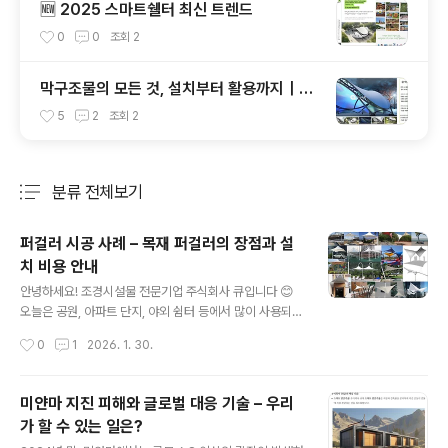
🆕 2025 스마트쉘터 최신 트렌드
0
0
조회
2
막구조물의 모든 것, 설치부터 활용까지｜주
식회사 큐의 프리미엄 공간 솔루션
5
2
조회
2
분류 전체보기
주요 글 목록
퍼걸러 시공 사례 – 목재 퍼걸러의 장점과 설
치 비용 안내
글 내용
안녕하세요! 조경시설물 전문기업 주식회사 큐입니다 😊
오늘은 공원, 아파트 단지, 야외 쉼터 등에서 많이 사용되는
**퍼걸러**에 대해 소개해드리겠습니다. --- ## ✅ 퍼걸
작성시간
0
1
2026. 1. 30.
러란? 퍼걸러(Pergola)는 지붕 없는 구조물로, 햇빛을 적
당히 차단하며 휴식을 취할 수 있는 **야외용 쉼터**입니
다. 특히 공공 조경시설물로 많이 사용되며, 디자인적인 아
미얀마 지진 피해와 글로벌 대응 기술 – 우리
름다움까지 더할 수 있는 기능성 시설입니다. --- ## 🏗
가 할 수 있는 일은?
시공 사례: 경기도 ○○공원 주식회사 큐에서는 최근 **경
글 내용